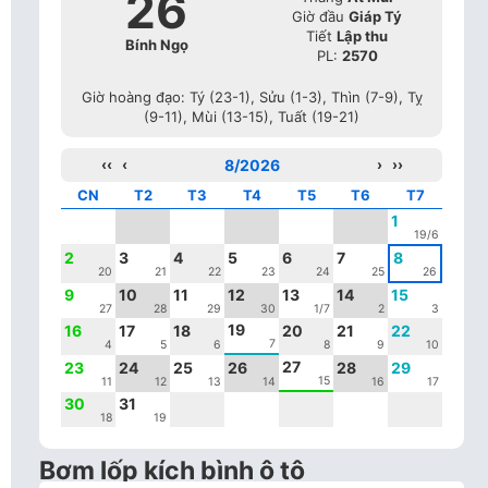
26
Giờ đầu
Giáp Tý
Tiết
Lập thu
Bính Ngọ
PL:
2570
Giờ hoàng đạo: Tý (23-1), Sửu (1-3), Thìn (7-9), Tỵ
(9-11), Mùi (13-15), Tuất (19-21)
‹‹
‹
8/2026
›
››
CN
T2
T3
T4
T5
T6
T7
1
19/6
2
3
4
5
6
7
8
20
21
22
23
24
25
26
9
10
11
12
13
14
15
27
28
29
30
1/7
2
3
19
16
17
18
20
21
22
7
4
5
6
8
9
10
27
23
24
25
26
28
29
15
11
12
13
14
16
17
30
31
18
19
Bơm lốp kích bình ô tô