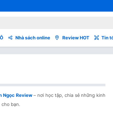
TÔ
Nhà sách online
Review HOT
Tin t
n Ngọc Review
– nơi học tập, chia sẻ những kinh
h cho bạn.