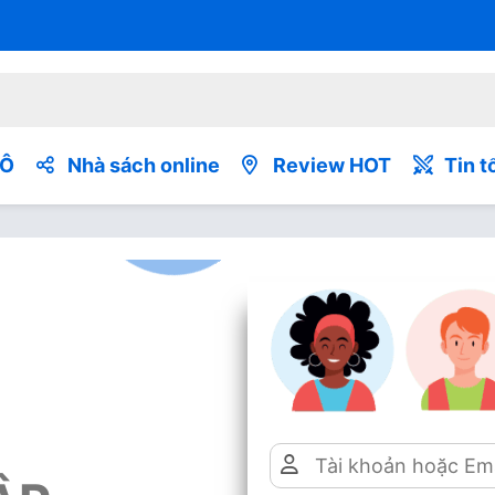
TÔ
Nhà sách online
Review HOT
Tin t