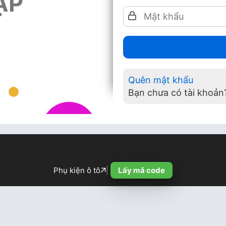
ẬP
Quên mật khẩu
Bạn chưa có tài khoả
Phụ kiện ô tô
|
Lấy mã code