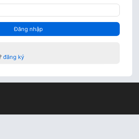
n?
đăng ký