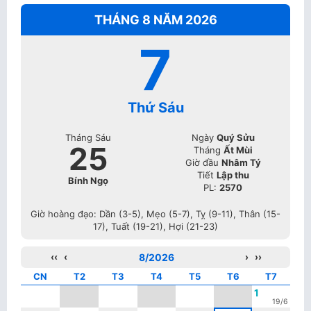
THÁNG 8 NĂM 2026
7
Thứ Sáu
Tháng Sáu
Ngày
Quý Sửu
25
Tháng
Ất Mùi
Giờ đầu
Nhâm Tý
Tiết
Lập thu
Bính Ngọ
PL:
2570
Giờ hoàng đạo: Dần (3-5), Mẹo (5-7), Tỵ (9-11), Thân (15-
17), Tuất (19-21), Hợi (21-23)
‹‹
‹
8/2026
›
››
CN
T2
T3
T4
T5
T6
T7
1
19/6