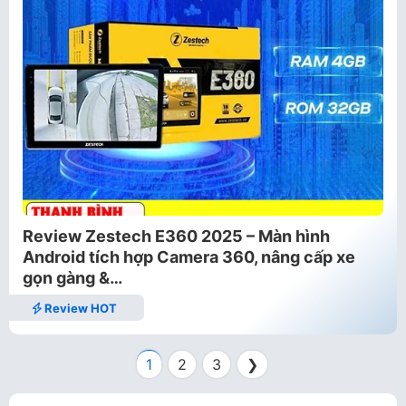
Review Zestech E360 2025 – Màn hình
Android tích hợp Camera 360, nâng cấp xe
gọn gàng &…
Review HOT
1
2
3
❯