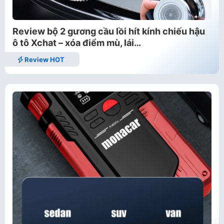
Review bộ 2 gương cầu lồi hít kính chiếu hậu
ô tô Xchat – xóa điểm mù, lái…
Review HOT