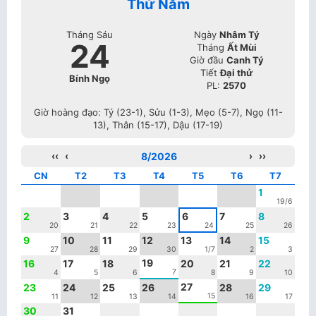
Thứ Năm
Tháng Sáu
Ngày
Nhâm Tý
24
Tháng
Ất Mùi
Giờ đầu
Canh Tý
Tiết
Đại thử
Bính Ngọ
PL:
2570
Giờ hoàng đạo: Tý (23-1), Sửu (1-3), Mẹo (5-7), Ngọ (11-
13), Thân (15-17), Dậu (17-19)
‹‹
‹
8/2026
›
››
CN
T2
T3
T4
T5
T6
T7
1
19/6
2
3
4
5
6
7
8
20
21
22
23
24
25
26
9
10
11
12
13
14
15
27
28
29
30
1/7
2
3
19
16
17
18
20
21
22
7
4
5
6
8
9
10
27
23
24
25
26
28
29
15
11
12
13
14
16
17
30
31