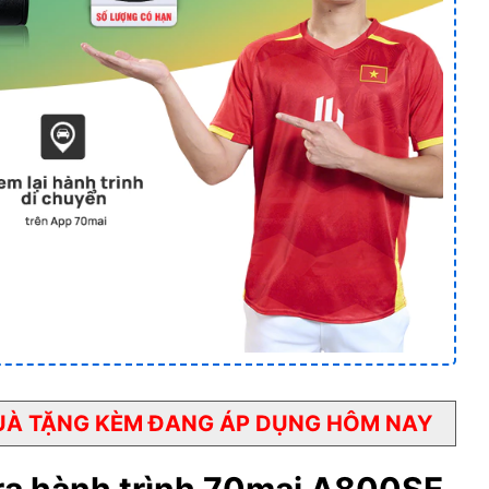
QUÀ TẶNG KÈM ĐANG ÁP DỤNG HÔM NAY