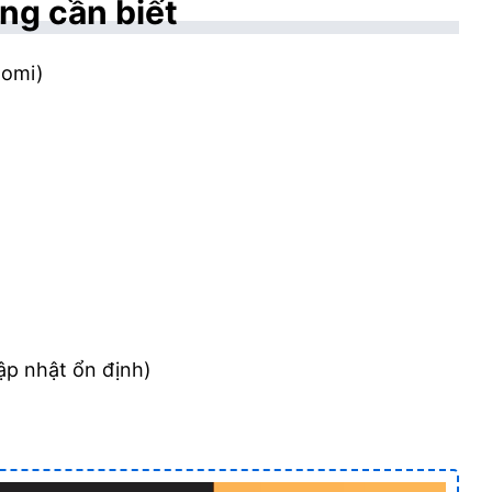
ng cần biết
aomi)
ập nhật ổn định)