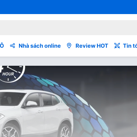
TÔ
Nhà sách online
Review HOT
Tin t