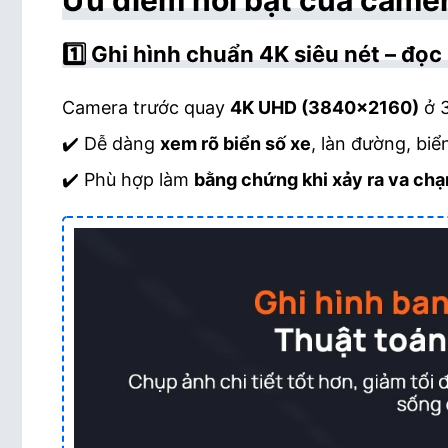
Ưu điểm nổi bật của came
1️⃣ Ghi hình chuẩn 4K siêu nét – đọc 
Camera trước quay
4K UHD (3840×2160)
ở 3
✔️ Dễ dàng
xem rõ biển số xe
, làn đường, biể
✔️ Phù hợp làm
bằng chứng khi xảy ra va chạ