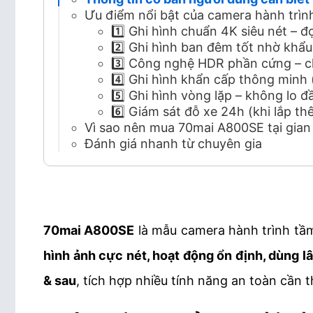
Ưu điểm nổi bật của camera hành trì
1️⃣ Ghi hình chuẩn 4K siêu nét – đ
2️⃣ Ghi hình ban đêm tốt nhờ khẩu
3️⃣ Công nghệ HDR phần cứng – c
4️⃣ Ghi hình khẩn cấp thông minh
5️⃣ Ghi hình vòng lặp – không lo đ
6️⃣ Giám sát đỗ xe 24h (khi lắp t
Vì sao nên mua 70mai A800SE tại gian
Đánh giá nhanh từ chuyên gia
70mai A800SE
là mẫu camera hành trình tầ
hình ảnh cực nét, hoạt động ổn định, dùng lâ
& sau
, tích hợp nhiều tính năng an toàn cần t