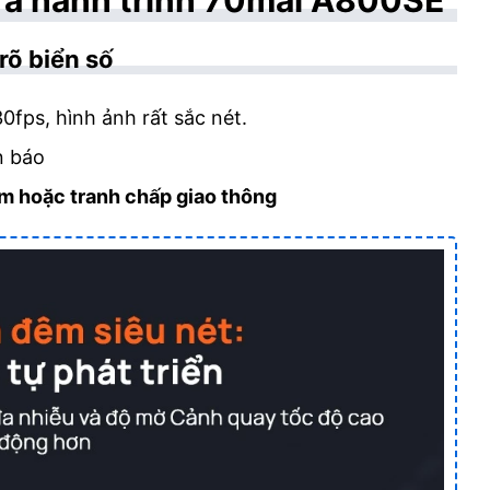
ra hành trình 70mai A800SE
rõ biển số
0fps, hình ảnh rất sắc nét.
n báo
m hoặc tranh chấp giao thông