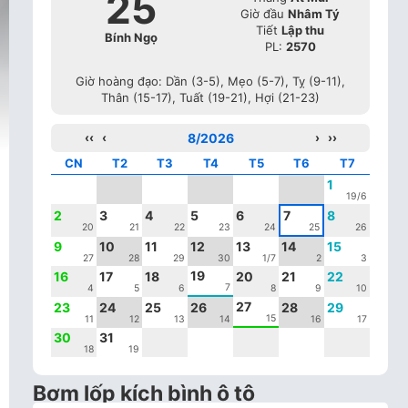
25
Giờ đầu
Nhâm Tý
Tiết
Lập thu
Bính Ngọ
PL:
2570
Giờ hoàng đạo: Dần (3-5), Mẹo (5-7), Tỵ (9-11),
Thân (15-17), Tuất (19-21), Hợi (21-23)
‹‹
‹
8/2026
›
››
CN
T2
T3
T4
T5
T6
T7
1
19/6
2
3
4
5
6
7
8
20
21
22
23
24
25
26
9
10
11
12
13
14
15
27
28
29
30
1/7
2
3
19
16
17
18
20
21
22
7
4
5
6
8
9
10
27
23
24
25
26
28
29
15
11
12
13
14
16
17
30
31
18
19
Bơm lốp kích bình ô tô