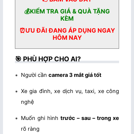
💰KIỂM TRA GIÁ & QUÀ TẶNG
KÈM
⏰ƯU ĐÃI ĐANG ÁP DỤNG NGAY
HÔM NAY
🎯 PHÙ HỢP CHO AI?
Người cần
camera 3 mắt giá tốt
Xe gia đình, xe dịch vụ, taxi, xe công
nghệ
Muốn ghi hình
trước – sau – trong xe
rõ ràng