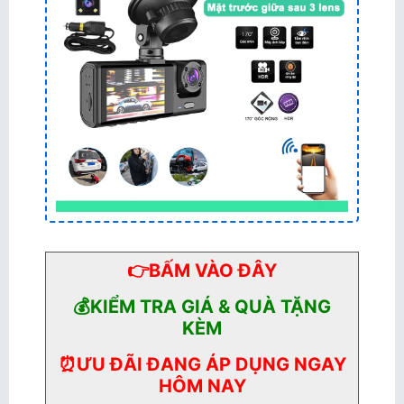
👉BẤM VÀO ĐÂY
💰KIỂM TRA GIÁ & QUÀ TẶNG
KÈM
⏰ƯU ĐÃI ĐANG ÁP DỤNG NGAY
HÔM NAY