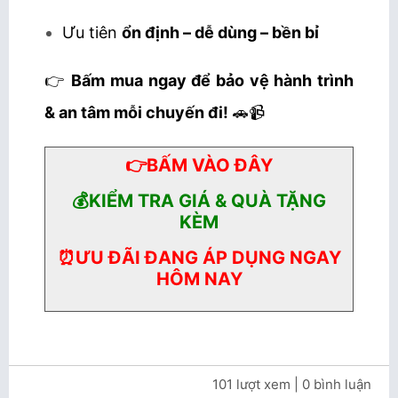
Ưu tiên
ổn định – dễ dùng – bền bỉ
👉
Bấm mua ngay để bảo vệ hành trình
& an tâm mỗi chuyến đi!
🚗📹
👉BẤM VÀO ĐÂY
💰KIỂM TRA GIÁ & QUÀ TẶNG
KÈM
⏰ƯU ĐÃI ĐANG ÁP DỤNG NGAY
HÔM NAY
101 lượt xem
| 0 bình luận