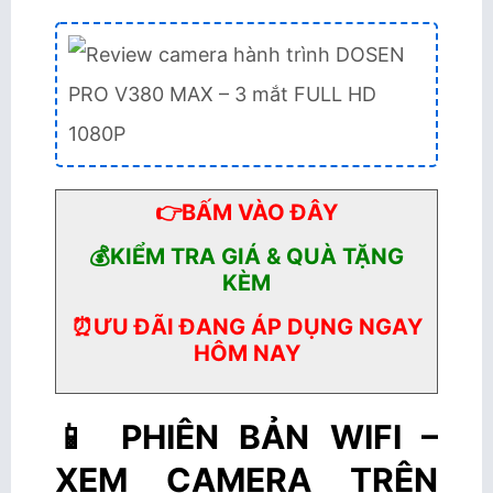
👉BẤM VÀO ĐÂY
💰KIỂM TRA GIÁ & QUÀ TẶNG
KÈM
⏰ƯU ĐÃI ĐANG ÁP DỤNG NGAY
HÔM NAY
📱 PHIÊN BẢN WIFI –
XEM CAMERA TRÊN