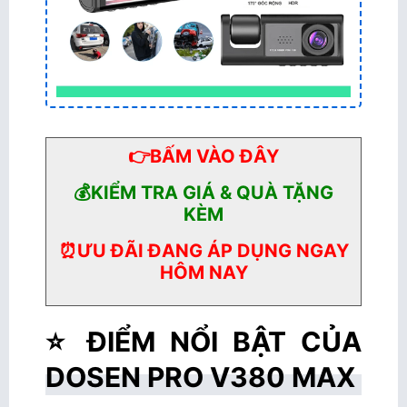
👉BẤM VÀO ĐÂY
💰KIỂM TRA GIÁ & QUÀ TẶNG
KÈM
⏰ƯU ĐÃI ĐANG ÁP DỤNG NGAY
HÔM NAY
⭐ ĐIỂM NỔI BẬT CỦA
DOSEN PRO V380 MAX