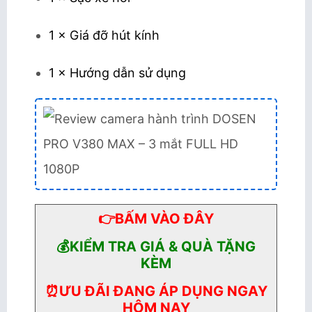
1 × Giá đỡ hút kính
1 × Hướng dẫn sử dụng
👉BẤM VÀO ĐÂY
💰KIỂM TRA GIÁ & QUÀ TẶNG
KÈM
⏰ƯU ĐÃI ĐANG ÁP DỤNG NGAY
HÔM NAY