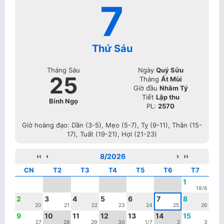
7
Thứ Sáu
Tháng Sáu
Ngày
Quý Sửu
25
Tháng
Ất Mùi
Giờ đầu
Nhâm Tý
Tiết
Lập thu
Bính Ngọ
PL:
2570
Giờ hoàng đạo: Dần (3-5), Mẹo (5-7), Tỵ (9-11), Thân (15-
17), Tuất (19-21), Hợi (21-23)
‹‹
‹
8/2026
›
››
CN
T2
T3
T4
T5
T6
T7
1
19/6
2
3
4
5
6
7
8
20
21
22
23
24
25
26
9
10
11
12
13
14
15
27
28
29
30
1/7
2
3