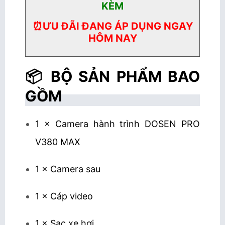
KÈM
⏰ƯU ĐÃI ĐANG ÁP DỤNG NGAY
HÔM NAY
📦 BỘ SẢN PHẨM BAO
GỒM
1 × Camera hành trình DOSEN PRO
V380 MAX
1 × Camera sau
1 × Cáp video
1 × Sạc xe hơi