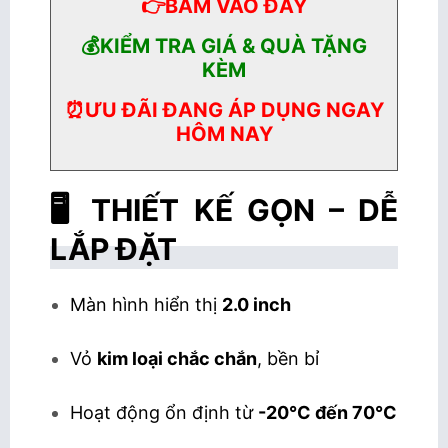
👉BẤM VÀO ĐÂY
💰KIỂM TRA GIÁ & QUÀ TẶNG
KÈM
⏰ƯU ĐÃI ĐANG ÁP DỤNG NGAY
HÔM NAY
🖥️ THIẾT KẾ GỌN – DỄ
LẮP ĐẶT
Màn hình hiển thị
2.0 inch
Vỏ
kim loại chắc chắn
, bền bỉ
Hoạt động ổn định từ
-20°C đến 70°C