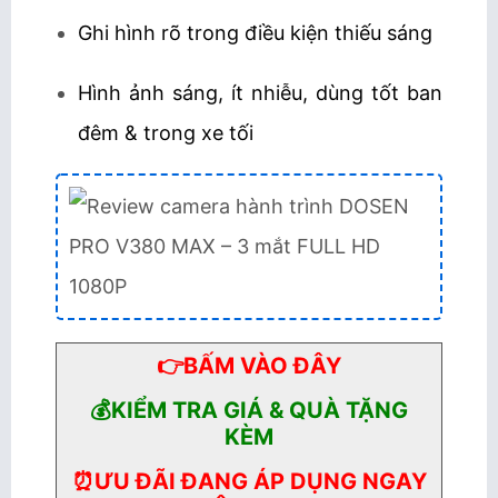
Ghi hình rõ trong điều kiện thiếu sáng
Hình ảnh sáng, ít nhiễu, dùng tốt ban
đêm & trong xe tối
👉BẤM VÀO ĐÂY
💰KIỂM TRA GIÁ & QUÀ TẶNG
KÈM
⏰ƯU ĐÃI ĐANG ÁP DỤNG NGAY