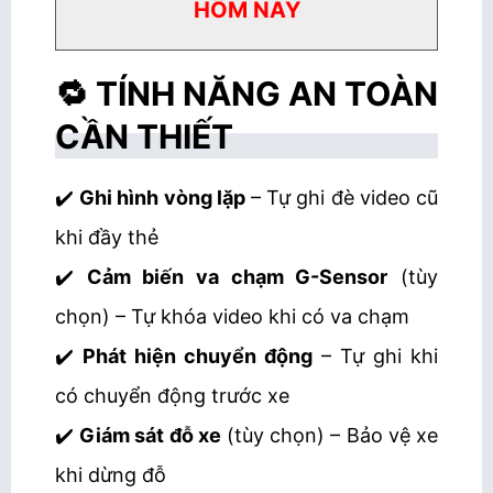
HÔM NAY
🔁 TÍNH NĂNG AN TOÀN
CẦN THIẾT
✔️
Ghi hình vòng lặp
– Tự ghi đè video cũ
khi đầy thẻ
✔️
Cảm biến va chạm G-Sensor
(tùy
chọn) – Tự khóa video khi có va chạm
✔️
Phát hiện chuyển động
– Tự ghi khi
có chuyển động trước xe
✔️
Giám sát đỗ xe
(tùy chọn) – Bảo vệ xe
khi dừng đỗ