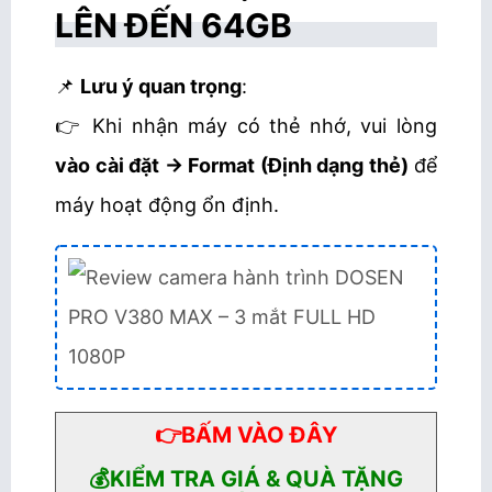
LÊN ĐẾN 64GB
📌
Lưu ý quan trọng
:
👉 Khi nhận máy có thẻ nhớ, vui lòng
vào cài đặt → Format (Định dạng thẻ)
để
máy hoạt động ổn định.
👉BẤM VÀO ĐÂY
💰KIỂM TRA GIÁ & QUÀ TẶNG