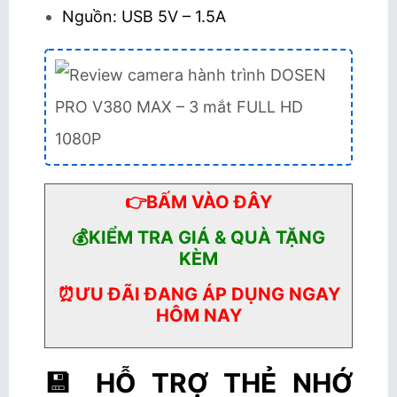
Nguồn: USB 5V – 1.5A
👉BẤM VÀO ĐÂY
💰KIỂM TRA GIÁ & QUÀ TẶNG
KÈM
⏰ƯU ĐÃI ĐANG ÁP DỤNG NGAY
HÔM NAY
💾 HỖ TRỢ THẺ NHỚ