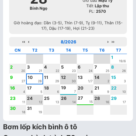
Giờ đầu
Mậu Tý
Tiết
Lập thu
Bính Ngọ
PL:
2570
Giờ hoàng đạo: Dần (3-5), Thìn (7-9), Tỵ (9-11), Thân (15-
17), Dậu (17-19), Hợi (21-23)
‹‹
‹
8/2026
›
››
CN
T2
T3
T4
T5
T6
T7
1
19/6
2
3
4
5
6
7
8
20
21
22
23
24
25
26
9
10
11
12
13
14
15
27
28
29
30
1/7
2
3
19
16
17
18
20
21
22
7
4
5
6
8
9
10
27
23
24
25
26
28
29
15
11
12
13
14
16
17
30
31
18
19
Bơm lốp kích bình ô tô