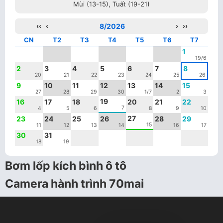
Mùi (13-15), Tuất (19-21)
‹‹
‹
8/2026
›
››
CN
T2
T3
T4
T5
T6
T7
1
19/6
2
3
4
5
6
7
8
20
21
22
23
24
25
26
9
10
11
12
13
14
15
27
28
29
30
1/7
2
3
19
16
17
18
20
21
22
7
4
5
6
8
9
10
27
23
24
25
26
28
29
15
11
12
13
14
16
17
30
31
18
19
Bơm lốp kích bình ô tô
Camera hành trình 70mai