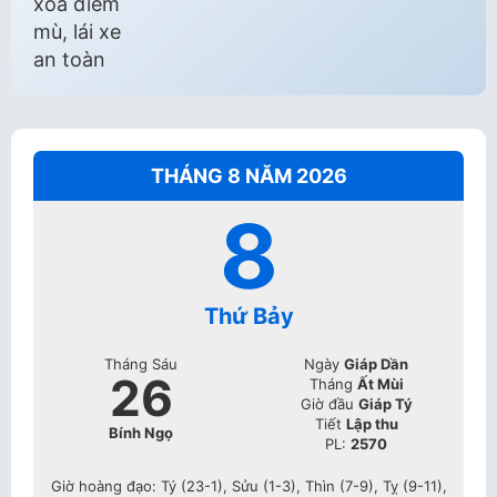
THÁNG 8 NĂM 2026
8
Thứ Bảy
Tháng Sáu
Ngày
Giáp Dần
26
Tháng
Ất Mùi
Giờ đầu
Giáp Tý
Tiết
Lập thu
Bính Ngọ
PL:
2570
Giờ hoàng đạo: Tý (23-1), Sửu (1-3), Thìn (7-9), Tỵ (9-11),