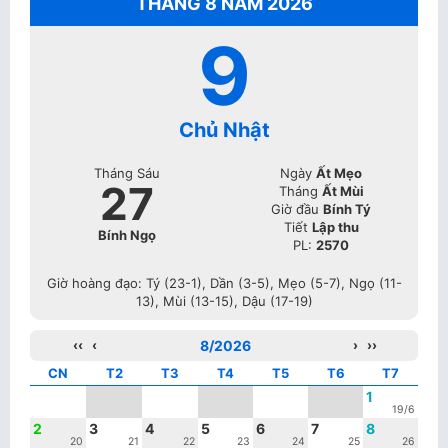
THÁNG 8 NĂM 2026
9
Chủ Nhật
Tháng Sáu
Ngày
Ất Mẹo
27
Tháng
Ất Mùi
Giờ đầu
Bính Tý
Tiết
Lập thu
Bính Ngọ
PL:
2570
Giờ hoàng đạo: Tý (23-1), Dần (3-5), Mẹo (5-7), Ngọ (11-
13), Mùi (13-15), Dậu (17-19)
‹‹
‹
8/2026
›
››
CN
T2
T3
T4
T5
T6
T7
1
19/6
2
3
4
5
6
7
8
20
21
22
23
24
25
26