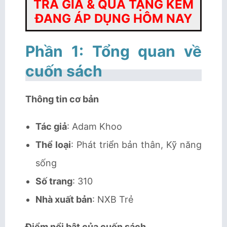
TRA GIÁ & QUÀ TẶNG KÈM
ĐANG ÁP DỤNG HÔM NAY
Phần 1: Tổng quan về
cuốn sách
Thông tin cơ bản
Tác giả
: Adam Khoo
Thể loại
: Phát triển bản thân, Kỹ năng
sống
Số trang
: 310
Nhà xuất bản
: NXB Trẻ
Điểm nổi bật của cuốn sách