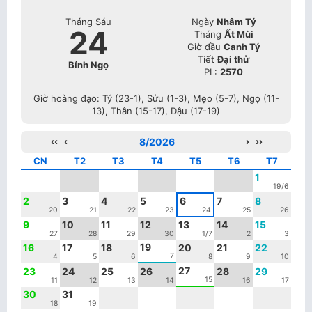
Tháng Sáu
Ngày
Nhâm Tý
24
Tháng
Ất Mùi
Giờ đầu
Canh Tý
Tiết
Đại thử
Bính Ngọ
PL:
2570
Giờ hoàng đạo: Tý (23-1), Sửu (1-3), Mẹo (5-7), Ngọ (11-
13), Thân (15-17), Dậu (17-19)
‹‹
‹
8/2026
›
››
CN
T2
T3
T4
T5
T6
T7
1
19/6
2
3
4
5
6
7
8
20
21
22
23
24
25
26
9
10
11
12
13
14
15
27
28
29
30
1/7
2
3
19
16
17
18
20
21
22
7
4
5
6
8
9
10
27
23
24
25
26
28
29
15
11
12
13
14
16
17
30
31
18
19